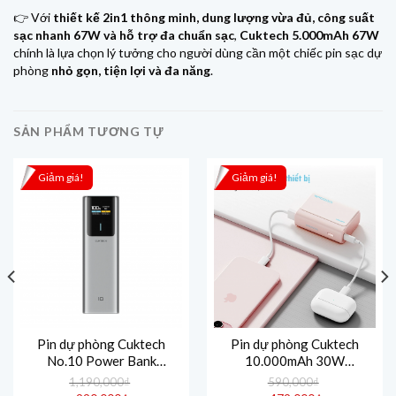
👉 Với
thiết kế 2in1 thông minh, dung lượng vừa đủ, công suất
sạc nhanh 67W và hỗ trợ đa chuẩn sạc
,
Cuktech 5.000mAh 67W
chính là lựa chọn lý tưởng cho người dùng cần một chiếc pin sạc dự
phòng
nhỏ gọn, tiện lợi và đa năng
.
SẢN PHẨM TƯƠNG TỰ
Giảm giá!
Giảm giá!
Pin dự phòng Cuktech
Pin dự phòng Cuktech
No.10 Power Bank
10.000mAh 30W
10.000mAh 150W
PD3.0/PPS/QC3.0/QC –
1,190,000
₫
590,000
₫
PD3.0/PPS5A/QC/Mi
PB100
Giá
Giá