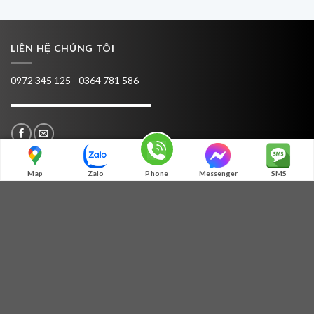
LIÊN HỆ CHÚNG TÔI
0972 345 125 - 0364 781 586
Map
Zalo
Phone
Messenger
SMS
TƯ VẤN
MÃ QR ZALO