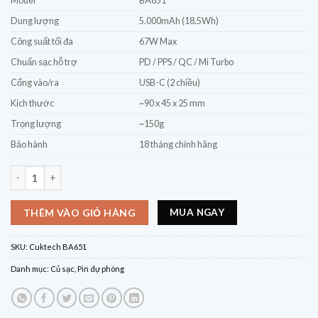
Model
BA651
Dung lượng
5.000mAh (18.5Wh)
Công suất tối đa
67W Max
Chuẩn sạc hỗ trợ
PD / PPS / QC / Mi Turbo
Cổng vào/ra
USB-C (2 chiều)
Kích thước
~90 x 45 x 25 mm
Trọng lượng
~150g
Bảo hành
18 tháng chính hãng
Pin dự phòng kiêm củ sạc 2in1 Cuktech BA651 5.000mAh 67W – Nhỏ gọn, sạ
MUA NGAY
THÊM VÀO GIỎ HÀNG
SKU:
Cuktech BA651
Danh mục:
Củ sạc
,
Pin dự phòng