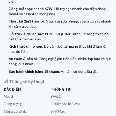
biến.
Công suất sạc nhanh 67W
: Hỗ trợ sạc nhanh cho điện thoại,
tablet và cả laptop mỏng nhẹ.
Thiết kế 2in1 tiện lợi
: Vừa là pin dự phòng, vừa là củ sạc nhanh
khi cắm trực tiếp.
Hỗ trợ đa chuẩn sạc
: PD/PPS/QC/Mi Turbo – tương thích hầu
hết thiết bị hiện nay.
Kích thước nhỏ gọn
: Dễ dàng bỏ túi, mang theo khi đi làm, đi
học, du lịch.
An toàn & bền bỉ
: Công nghệ pin tiên tiến, nhiều lớp bảo vệ quá
dòng, quá nhiệt.
Bảo hành chính hãng 18 tháng
: An tâm sử dụng lâu dài.
📐 Thông số kỹ thuật
ĐẶC ĐIỂM
THÔNG TIN
Model
BA651
Dung lượng
5.000mAh (18.5Wh)
Công suất tối đa
67W Max