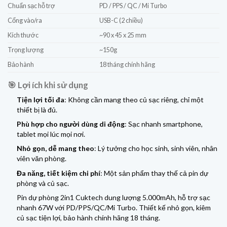
Chuẩn sạc hỗ trợ
PD / PPS / QC / Mi Turbo
Cổng vào/ra
USB-C (2 chiều)
Kích thước
~90 x 45 x 25 mm
Trọng lượng
~150g
Bảo hành
18 tháng chính hãng
🎯 Lợi ích khi sử dụng
Tiện lợi tối đa
: Không cần mang theo củ sạc riêng, chỉ một
thiết bị là đủ.
Phù hợp cho người dùng di động
: Sạc nhanh smartphone,
tablet mọi lúc mọi nơi.
Nhỏ gọn, dễ mang theo
: Lý tưởng cho học sinh, sinh viên, nhân
viên văn phòng.
Đa năng, tiết kiệm chi phí
: Một sản phẩm thay thế cả pin dự
phòng và củ sạc.
Pin dự phòng 2in1 Cuktech
dung lượng 5.000mAh, hỗ trợ sạc
nhanh 67W với PD/PPS/QC/Mi Turbo. Thiết kế nhỏ gọn, kiêm
củ sạc tiện lợi, bảo hành chính hãng 18 tháng.