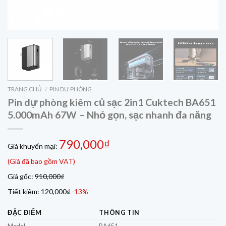
TRANG CHỦ
/
PIN DỰ PHÒNG
Pin dự phòng kiêm củ sạc 2in1 Cuktech BA651
5.000mAh 67W – Nhỏ gọn, sạc nhanh đa năng
790,000₫
Giá khuyến mại:
(Giá đã bao gồm VAT)
Giá gốc:
910,000₫
Tiết kiệm:
120,000₫
-13%
ĐẶC ĐIỂM
THÔNG TIN