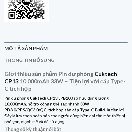
MÔ TẢ SẢN PHẨM
THÔNG TIN BỔ SUNG
Giới thiệu sản phẩm Pin dự phòng
Cuktech
CP13
10.000mAh 33W – Tiện lợi với cáp Type-
C tích hợp
Pin dự phòng
Cuktech CP13 LPB100
sở hữu dung lượng
10.000mAh
, hỗ trợ công nghệ sạc nhanh
33W
PD3.0/PPS/QC3.0/QC
, tích hợp sẵn
cáp Type-C Build-In
tiện lợi.
Đây là lựa chọn hoàn hảo cho người dùng hiện đại cần một thiết bị
nhỏ gọn, mạnh mẽ và dễ sử dụng.
Thông số kỹ thuật nổi bật