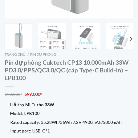
TRANG CHỦ
/
PIN DỰ PHÒNG
Pin dự phòng Cuktech CP13 10.000mAh 33W
PD3.0/PPS/QC3.0/QC (cáp Type-C Build-In) –
LPB100
Giá
Giá
690,000
599,000
₫
₫
gốc
hiện
Hỗ trợ Mi Turbo 33W
là:
tại
690,000₫.
là:
Model: LPB100
599,000₫.
Rated capacity: 35.28Wh/36Wh 7.2V 4900mAh/5000mAh
Input port: USB-C*1