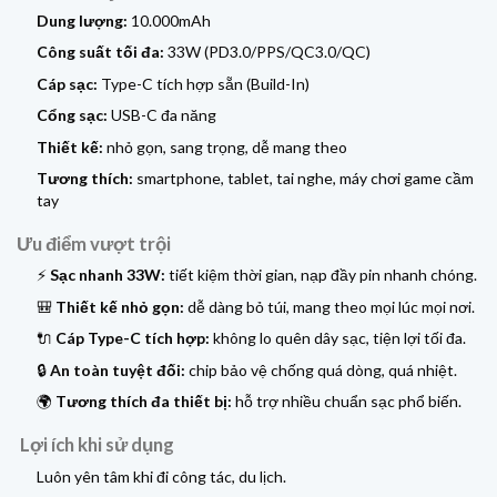
Dung lượng:
10.000mAh
Công suất tối đa:
33W (PD3.0/PPS/QC3.0/QC)
Cáp sạc:
Type-C tích hợp sẵn (Build-In)
Cổng sạc:
USB-C đa năng
Thiết kế:
nhỏ gọn, sang trọng, dễ mang theo
Tương thích:
smartphone, tablet, tai nghe, máy chơi game cầm
tay
Ưu điểm vượt trội
⚡
Sạc nhanh 33W:
tiết kiệm thời gian, nạp đầy pin nhanh chóng.
🎒
Thiết kế nhỏ gọn:
dễ dàng bỏ túi, mang theo mọi lúc mọi nơi.
🔌
Cáp Type-C tích hợp:
không lo quên dây sạc, tiện lợi tối đa.
🔒
An toàn tuyệt đối:
chip bảo vệ chống quá dòng, quá nhiệt.
🌍
Tương thích đa thiết bị:
hỗ trợ nhiều chuẩn sạc phổ biến.
Lợi ích khi sử dụng
Luôn yên tâm khi đi công tác, du lịch.