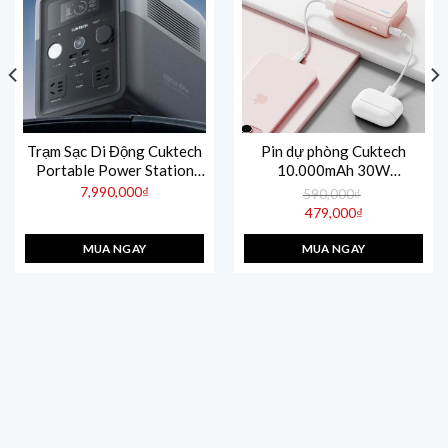
Trạm Sạc Di Động Cuktech
Pin dự phòng Cuktech
Portable Power Station
10.000mAh 30W
600: Đỉnh Cao Năng Lượng
PD3.0/PPS/QC3.0/QC –
7,990,000
₫
590,000
₫
PB100
Giá
479,000
₫
gốc
Giá
là:
hiện
590,000₫.
MUA NGAY
MUA NGAY
tại
là:
479,000₫.