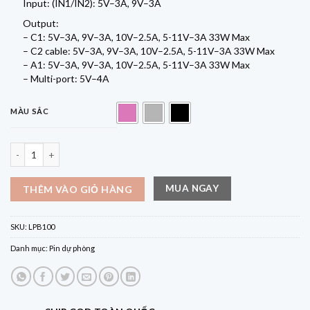
Input: (IN1/IN2): 5V–3A, 9V–3A
Output:
– C1: 5V–3A, 9V–3A, 10V–2.5A, 5-11V–3A 33W Max
– C2 cable: 5V–3A, 9V–3A, 10V–2.5A, 5-11V–3A 33W Max
– A1: 5V–3A, 9V–3A, 10V–2.5A, 5-11V–3A 33W Max
– Multi-port: 5V–4A
MÀU SẮC
Pin dự phòng Cuktech CP13 10.000mAh 33W PD3.0/PPS/QC3.0/QC (cáp Typ
MUA NGAY
THÊM VÀO GIỎ HÀNG
SKU:
LPB100
Danh mục:
Pin dự phòng