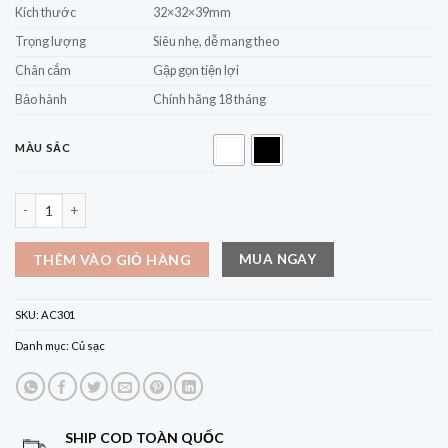
Kích thước
32×32×39mm
Trọng lượng
Siêu nhẹ, dễ mang theo
Chân cắm
Gập gọn tiện lợi
Bảo hành
Chính hãng 18 tháng
MÀU SẮC
Sạc nhanh CUKTECH CP3 GaN PD 40W 1C – AC301 số lượng
MUA NGAY
THÊM VÀO GIỎ HÀNG
SKU:
AC301
Danh mục:
Củ sạc
SHIP COD TOÀN QUỐC