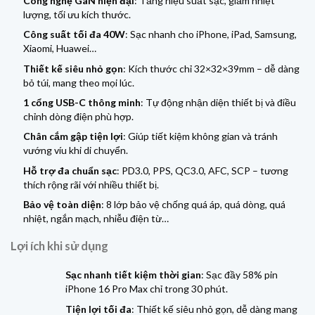
Công nghệ GaN hiện đại
: Tăng hiệu suất sạc, giảm nhiệt
lượng, tối ưu kích thước.
Công suất tối đa 40W
: Sạc nhanh cho iPhone, iPad, Samsung,
Xiaomi, Huawei…
Thiết kế siêu nhỏ gọn
: Kích thước chỉ 32×32×39mm – dễ dàng
bỏ túi, mang theo mọi lúc.
1 cổng USB-C thông minh
: Tự động nhận diện thiết bị và điều
chỉnh dòng điện phù hợp.
Chân cắm gập tiện lợi
: Giúp tiết kiệm không gian và tránh
vướng víu khi di chuyển.
Hỗ trợ đa chuẩn sạc
: PD3.0, PPS, QC3.0, AFC, SCP – tương
thích rộng rãi với nhiều thiết bị.
Bảo vệ toàn diện
: 8 lớp bảo vệ chống quá áp, quá dòng, quá
nhiệt, ngắn mạch, nhiễu điện từ…
Lợi ích khi sử dụng
Sạc nhanh tiết kiệm thời gian
: Sạc đầy 58% pin
iPhone 16 Pro Max chỉ trong 30 phút.
Tiện lợi tối đa
: Thiết kế siêu nhỏ gọn, dễ dàng mang