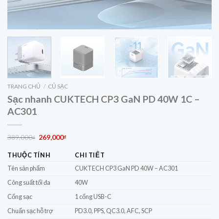
TRANG CHỦ
/
CỦ SẠC
Sạc nhanh CUKTECH CP3 GaN PD 40W 1C –
AC301
Giá
Giá
389,000
269,000
₫
₫
gốc
hiện
THUỘC TÍNH
CHI TIẾT
là:
tại
389,000₫.
là:
Tên sản phẩm
CUKTECH CP3 GaN PD 40W – AC301
269,000₫.
Công suất tối đa
40W
Cổng sạc
1 cổng USB-C
Chuẩn sạc hỗ trợ
PD3.0, PPS, QC3.0, AFC, SCP