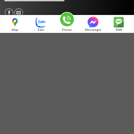
Map
Zalo
Phone
Messenger
SMS
TƯ VẤN
MÃ QR ZALO