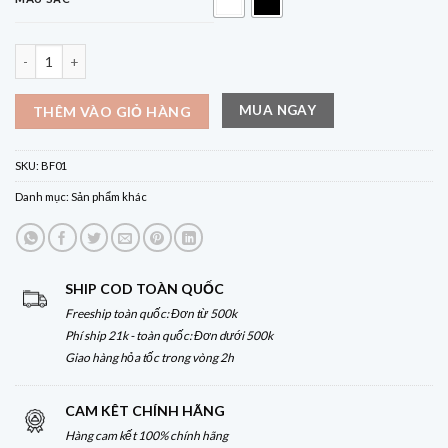
Quạt Cuktech BF01 – Quạt mini cầm tay siêu mạnh, siêu nhẹ, siêu tiện lợi 
MUA NGAY
THÊM VÀO GIỎ HÀNG
SKU:
BF01
Danh mục:
Sản phẩm khác
SHIP COD TOÀN QUỐC
Freeship toàn quốc: Đơn từ 500k
Phí ship 21k - toàn quốc: Đơn dưới 500k
Giao hàng hỏa tốc trong vòng 2h
CAM KÊT CHÍNH HÃNG
Hàng cam kết 100% chính hãng