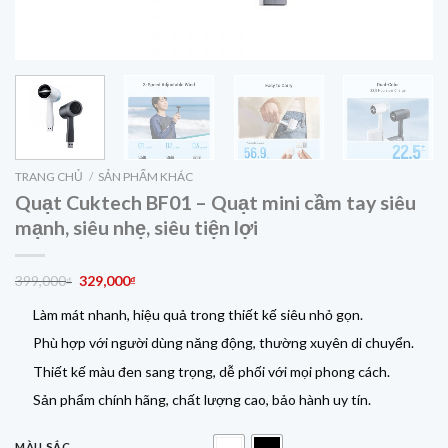
TRANG CHỦ
/
SẢN PHẨM KHÁC
Quạt Cuktech BF01 – Quạt mini cầm tay siêu
mạnh, siêu nhẹ, siêu tiện lợi
Giá
Giá
399,000
329,000
₫
₫
gốc
hiện
Làm mát nhanh, hiệu quả trong thiết kế siêu nhỏ gọn.
là:
tại
399,000₫.
là:
Phù hợp với người dùng năng động, thường xuyên di chuyển.
329,000₫.
Thiết kế màu đen sang trọng, dễ phối với mọi phong cách.
Sản phẩm chính hãng, chất lượng cao, bảo hành uy tín.
MÀU SẮC