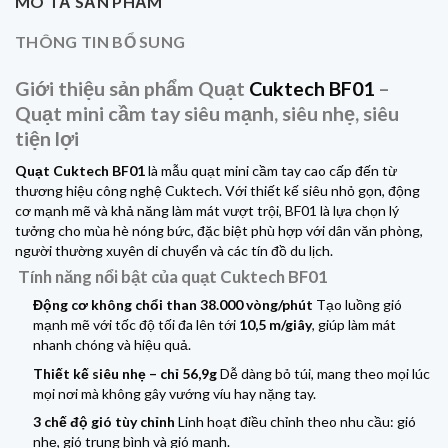
MÔ TẢ SẢN PHẨM
THÔNG TIN BỔ SUNG
Giới thiệu sản phẩm Quạt
Cuktech BF01
–
Quạt mini cầm tay siêu mạnh, siêu nhẹ, siêu
tiện lợi
Quạt Cuktech BF01
là mẫu quạt mini cầm tay cao cấp đến từ
thương hiệu công nghệ Cuktech. Với thiết kế siêu nhỏ gọn, động
cơ mạnh mẽ và khả năng làm mát vượt trội, BF01 là lựa chọn lý
tưởng cho mùa hè nóng bức, đặc biệt phù hợp với dân văn phòng,
người thường xuyên di chuyển và các tín đồ du lịch.
Tính năng nổi bật của quạt Cuktech BF01
Động cơ không chổi than 38.000 vòng/phút
Tạo luồng gió
mạnh mẽ với tốc độ tối đa lên tới
10,5 m/giây
, giúp làm mát
nhanh chóng và hiệu quả.
Thiết kế siêu nhẹ – chỉ 56,9g
Dễ dàng bỏ túi, mang theo mọi lúc
mọi nơi mà không gây vướng víu hay nặng tay.
3 chế độ gió tùy chỉnh
Linh hoạt điều chỉnh theo nhu cầu: gió
nhẹ, gió trung bình và gió mạnh.