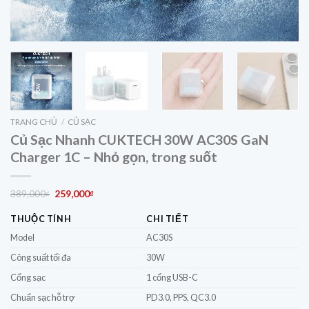
TRANG CHỦ
/
CỦ SẠC
Củ Sạc Nhanh CUKTECH 30W AC30S GaN
Charger 1C – Nhỏ gọn, trong suốt
Giá
Giá
389,000
259,000
₫
₫
gốc
hiện
THUỘC TÍNH
CHI TIẾT
là:
tại
389,000₫.
là:
Model
AC30S
259,000₫.
Công suất tối đa
30W
Cổng sạc
1 cổng USB-C
Chuẩn sạc hỗ trợ
PD3.0, PPS, QC3.0