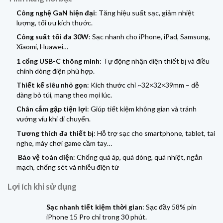
Công nghệ GaN hiện đại
: Tăng hiệu suất sạc, giảm nhiệt
lượng, tối ưu kích thước.
Công suất tối đa 30W
: Sạc nhanh cho iPhone, iPad, Samsung,
Xiaomi, Huawei…
1 cổng USB-C thông minh
: Tự động nhận diện thiết bị và điều
chỉnh dòng điện phù hợp.
Thiết kế siêu nhỏ gọn
: Kích thước chỉ ~32×32×39mm – dễ
dàng bỏ túi, mang theo mọi lúc.
Chân cắm gập tiện lợi
: Giúp tiết kiệm không gian và tránh
vướng víu khi di chuyển.
Tương thích đa thiết bị
: Hỗ trợ sạc cho smartphone, tablet, tai
nghe, máy chơi game cầm tay…
Bảo vệ toàn diện
: Chống quá áp, quá dòng, quá nhiệt, ngắn
mạch, chống sét và nhiễu điện từ
Lợi ích khi sử dụng
Sạc nhanh tiết kiệm thời gian
: Sạc đầy 58% pin
iPhone 15 Pro chỉ trong 30 phút.