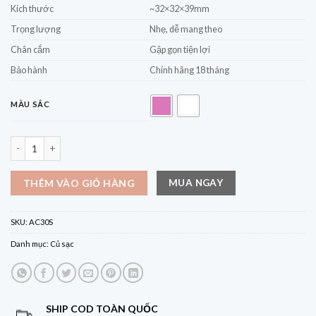
Kích thước
~32×32×39mm
Trọng lượng
Nhẹ, dễ mang theo
Chân cắm
Gập gọn tiện lợi
Bảo hành
Chính hãng 18 tháng
MÀU SẮC
Củ Sạc Nhanh CUKTECH 30W AC30S GaN Charger 1C – Nhỏ gọn, trong suốt
MUA NGAY
THÊM VÀO GIỎ HÀNG
SKU:
AC30S
Danh mục:
Củ sạc
SHIP COD TOÀN QUỐC