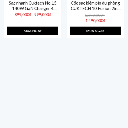
Sạc nhanh Cuktech No.15
Cốc sạc kiêm pin dự phòng
140W GaN Charger 4
CUKTECH 10 Fusion 2in1
Ports
9000mAh 134W- BA652U
Khoảng
899,000
₫
999,000
₫
–
1,690,000
₫
giá:
PD3.1/PPS2.0/QC/Mi
Giá
từ
1,490,000
₫
gốc
0₫
899,000₫
Turbo 120W – AD1404U
Giá
là:
đến
hiện
1,690,000₫.
0₫
999,000₫
MUA NGAY
MUA NGAY
tại
là:
1,490,000₫.