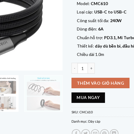
Model:
CMC610
Loại cáp:
USB-C to USB-C
Công suất tối đa:
240W
Dòng điện:
6A
Chuẩn hỗ trợ:
PD3.1, Mi Turb
Thiết kế:
dây dù bền bỉ, đầu h
Chiều dài 1.0m
Cáp dù Cuktech C to C 6A 240W hít 
THÊM VÀO GIỎ HÀNG
MUA NGAY
SKU:
CMC610
Danh mục:
Dây cáp