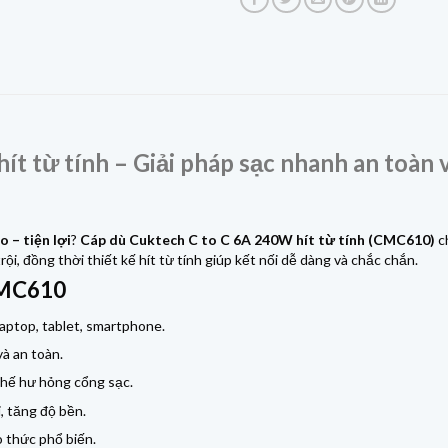
hít từ tính – Giải pháp sạc nhanh an toàn v
o – tiện lợi
?
Cáp dù Cuktech C to C 6A 240W hít từ tính (CMC610)
c
, đồng thời thiết kế hít từ tính giúp kết nối dễ dàng và chắc chắn.
CMC610
aptop, tablet, smartphone.
à an toàn.
chế hư hỏng cổng sạc.
, tăng độ bền.
o thức phổ biến.