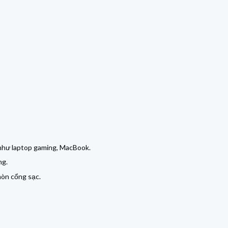
n như laptop gaming, MacBook.
ng.
mòn cổng sạc.