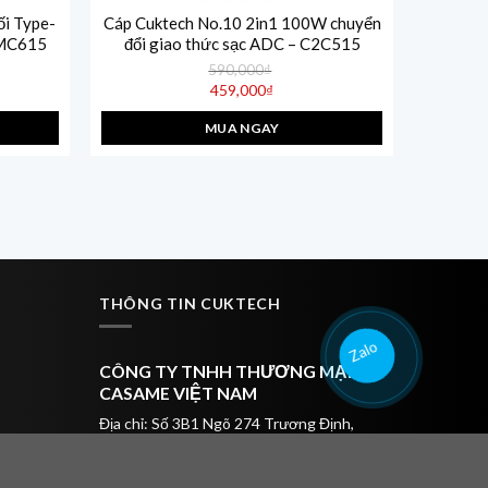
ối Type-
Cáp Cuktech No.10 2in1 100W chuyển
CMC615
đổi giao thức sạc ADC – C2C515
590,000
₫
Giá
459,000
₫
gốc
Giá
là:
hiện
590,000₫.
MUA NGAY
tại
là:
459,000₫.
THÔNG TIN CUKTECH
Zalo
Zalo
CÔNG TY TNHH THƯƠNG MẠI
CASAME VIỆT NAM
Địa chỉ: Số 3B1 Ngõ 274 Trương Định,
Phường Tương Mai, Thành phố Hà Nội
MST: 0110789468