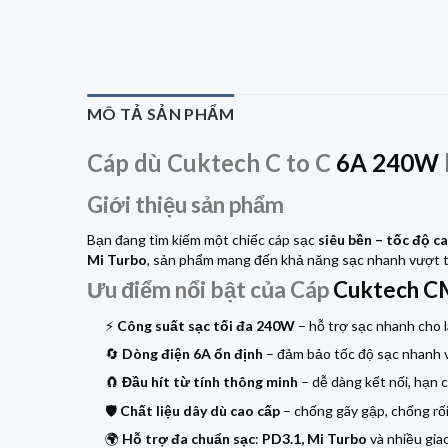
MÔ TẢ SẢN PHẨM
Cáp dù Cuktech C to C
6A 240W
Giới thiệu sản phẩm
Bạn đang tìm kiếm một chiếc cáp sạc
siêu bền – tốc độ ca
Mi Turbo
, sản phẩm mang đến khả năng sạc nhanh vượt trội
Ưu điểm nổi bật của Cáp
Cuktech 
⚡
Công suất sạc tối đa 240W
– hỗ trợ sạc nhanh cho l
🔄
Dòng điện 6A ổn định
– đảm bảo tốc độ sạc nhanh v
🧲
Đầu hít từ tính thông minh
– dễ dàng kết nối, hạn 
🛡️
Chất liệu dây dù cao cấp
– chống gãy gập, chống rối
🌍
Hỗ trợ đa chuẩn sạc
:
PD3.1, Mi Turbo
và nhiều gia