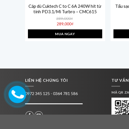
240W dài
Cáp dù Cuktech C to C 6A 240W hít từ
Tẩu sạ
tính PD3.1/Mi Turbro – CMC615
389,000
₫
Giá
289,000
₫
gốc
Giá
là:
hiện
389,000₫.
MUA NGAY
tại
là:
289,000₫.
LIÊN HỆ CHÚNG TÔI
TƯ VẤN
MÃ QR Z
0972 345 125 - 0364 781 586