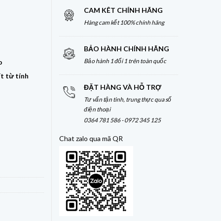
CAM KÊT CHÍNH HÃNG
Hàng cam kết 100% chính hãng
BẢO HÀNH CHÍNH HÃNG
Bảo hành 1 đổi 1 trên toàn quốc
o
ít từ tính
ĐẶT HÀNG VÀ HỖ TRỢ
Tư vấn tận tình, trung thực qua số
từ tính PD3.1/Mi Turbro - CMC610 số lượng
điện thoại
0364 781 586 - 0972 345 125
Chat zalo qua mã QR