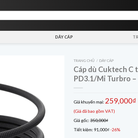
DÂY CÁP
T
TRANG CHỦ
/
DÂY CÁP
Cáp dù Cuktech C t
PD3.1/Mi Turbro 
259,000₫
Giá khuyến mại:
(Giá đã bao gồm VAT)
Giá gốc:
350,000₫
Tiết kiệm:
91,000₫
-26%