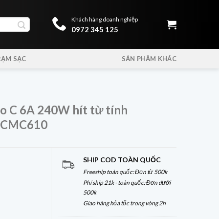
Khách hàng doanh nghiệp
0972 345 125
RẠM SẠC
SẢN PHẨM KHÁC
o C 6A 240W hít từ tính
– CMC610
SHIP COD TOÀN QUỐC
Freeship toàn quốc: Đơn từ 500k
Phí ship 21k - toàn quốc: Đơn dưới
500k
Giao hàng hỏa tốc trong vòng 2h