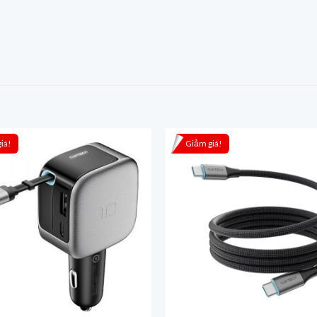
iá!
Giảm giá!