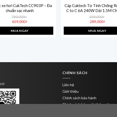
c xe hơi CukTech CC903P – Đa
Cáp Cuktech Từ Tính Chống R
chuẩn sạc nhanh
C to C 6A 240W Dài 1.5M 
790,000
₫
359,000
₫
Giá
Giá
659,000
₫
289,000
₫
gốc
gốc
Giá
Giá
là:
là:
hiện
hiện
790,000₫.
359,000₫.
MUA NGAY
MUA NGAY
tại
tại
là:
là:
659,000₫.
289,000₫.
CHÍNH SÁCH
ALO
Liên hệ
Giới thiệu
Chính sách bảo hành
Chính sách bảo mật thông tin
Chính sách giao hàng