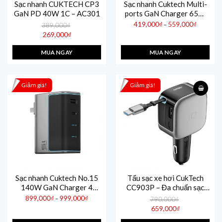
Sạc nhanh CUKTECH CP3
Sạc nhanh Cuktech Multi-
GaN PD 40W 1C – AC301
ports GaN Charger 65W
(2C1A) PD/PPS/QC3+ –
Khoảng
419,000
₫
559,000
₫
–
389,000
₫
giá:
AD653C
Giá
269,000
₫
từ
gốc
419,000₫
Giá
là:
đến
hiện
389,000₫.
559,000₫
MUA NGAY
MUA NGAY
tại
là:
269,000₫.
Giảm giá!
Giảm giá!
Sạc nhanh Cuktech No.15
Tẩu sạc xe hơi CukTech
140W GaN Charger 4
CC903P – Đa chuẩn sạc
Ports
nhanh
Khoảng
899,000
₫
999,000
₫
–
790,000
₫
giá:
PD3.1/PPS2.0/QC/Mi
Giá
từ
659,000
₫
gốc
899,000₫
Turbo 120W – AD1404U
Giá
là:
đến
hiện