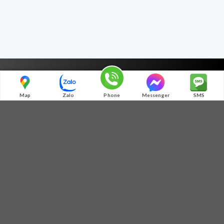
LIÊN HỆ CHÚNG TÔI
Map
Zalo
Phone
Messenger
SMS
0972 345 125 - 0364 781 586