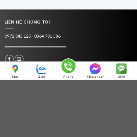
LIÊN HỆ CHÚNG TÔI
0972 345 125 - 0364 781 586
Map
Zalo
Phone
Messenger
SMS
TƯ VẤN
MÃ QR ZALO