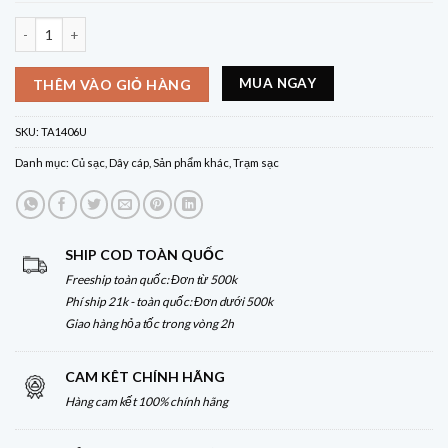
Bộ Sạc Bàn Cuktech 15 Super Charging Station TA1406U – Sạc Nhanh 140W
MUA NGAY
THÊM VÀO GIỎ HÀNG
SKU:
TA1406U
Danh mục:
Củ sạc
,
Dây cáp
,
Sản phẩm khác
,
Trạm sạc
SHIP COD TOÀN QUỐC
Freeship toàn quốc: Đơn từ 500k
Phí ship 21k - toàn quốc: Đơn dưới 500k
Giao hàng hỏa tốc trong vòng 2h
CAM KÊT CHÍNH HÃNG
Hàng cam kết 100% chính hãng