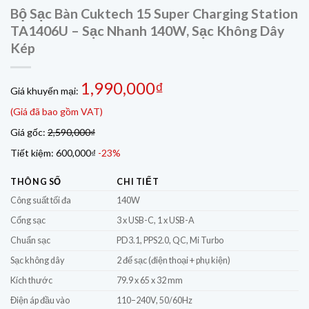
Bộ Sạc Bàn Cuktech 15 Super Charging Station
TA1406U – Sạc Nhanh 140W, Sạc Không Dây
Kép
1,990,000₫
Giá khuyến mại:
(Giá đã bao gồm VAT)
Giá gốc:
2,590,000₫
Tiết kiệm:
600,000₫
-23%
THÔNG SỐ
CHI TIẾT
Công suất tối đa
140W
Cổng sạc
3 x USB-C, 1 x USB-A
Chuẩn sạc
PD3.1, PPS2.0, QC, Mi Turbo
Sạc không dây
2 đế sạc (điện thoại + phụ kiện)
Kích thước
79.9 x 65 x 32 mm
Điện áp đầu vào
110–240V, 50/60Hz