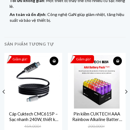
Tối ưu không gian
: Một thiết bị thay thế cho nhiều củ sạc riêng
lẻ.
An toàn và ổn định
: Công nghệ GaN giúp giảm nhiệt, tăng hiệu
suất và bảo vệ thiết bị.
SẢN PHẨM TƯƠNG TỰ
Giảm giá!
Giảm giá!
Cáp Cuktech CMC615P –
Pin kiềm CUKTECH AAA
Sạc nhanh 240W, thiết kế
Rainbow Alkaline Battery
từ tính, màn hình OLED
(24 viên)-B09
459,000
₫
200,000
₫