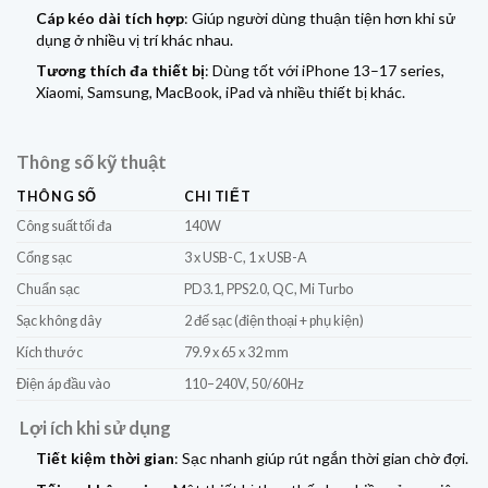
Cáp kéo dài tích hợp
: Giúp người dùng thuận tiện hơn khi sử
dụng ở nhiều vị trí khác nhau.
Tương thích đa thiết bị
: Dùng tốt với iPhone 13–17 series,
Xiaomi, Samsung, MacBook, iPad và nhiều thiết bị khác.
Thông số kỹ thuật
THÔNG SỐ
CHI TIẾT
Công suất tối đa
140W
Cổng sạc
3 x USB-C, 1 x USB-A
Chuẩn sạc
PD3.1, PPS2.0, QC, Mi Turbo
Sạc không dây
2 đế sạc (điện thoại + phụ kiện)
Kích thước
79.9 x 65 x 32 mm
Điện áp đầu vào
110–240V, 50/60Hz
Lợi ích khi sử dụng
Tiết kiệm thời gian
: Sạc nhanh giúp rút ngắn thời gian chờ đợi.