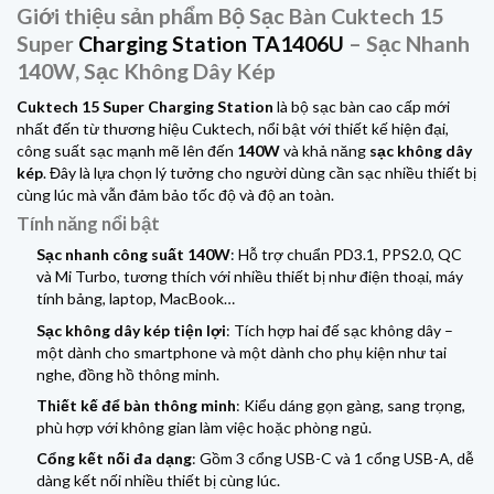
Giới thiệu sản phẩm Bộ Sạc Bàn Cuktech 15
Super
Charging Station TA1406U
– Sạc Nhanh
140W, Sạc Không Dây Kép
Cuktech 15
Super Charging Station
là bộ sạc bàn cao cấp mới
nhất đến từ thương hiệu Cuktech, nổi bật với thiết kế hiện đại,
công suất sạc mạnh mẽ lên đến
140W
và khả năng
sạc không dây
kép
. Đây là lựa chọn lý tưởng cho người dùng cần sạc nhiều thiết bị
cùng lúc mà vẫn đảm bảo tốc độ và độ an toàn.
Tính năng nổi bật
Sạc nhanh công suất 140W
: Hỗ trợ chuẩn PD3.1, PPS2.0, QC
và Mi Turbo, tương thích với nhiều thiết bị như điện thoại, máy
tính bảng, laptop, MacBook…
Sạc không dây kép tiện lợi
: Tích hợp hai đế sạc không dây –
một dành cho smartphone và một dành cho phụ kiện như tai
nghe, đồng hồ thông minh.
Thiết kế để bàn thông minh
: Kiểu dáng gọn gàng, sang trọng,
phù hợp với không gian làm việc hoặc phòng ngủ.
Cổng kết nối đa dạng
: Gồm 3 cổng USB-C và 1 cổng USB-A, dễ
dàng kết nối nhiều thiết bị cùng lúc.