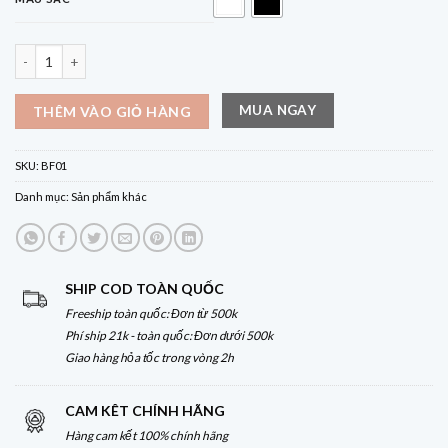
Quạt Cuktech BF01 – Quạt mini cầm tay siêu mạnh, siêu nhẹ, siêu tiện lợi 
MUA NGAY
THÊM VÀO GIỎ HÀNG
SKU:
BF01
Danh mục:
Sản phẩm khác
SHIP COD TOÀN QUỐC
Freeship toàn quốc: Đơn từ 500k
Phí ship 21k - toàn quốc: Đơn dưới 500k
Giao hàng hỏa tốc trong vòng 2h
CAM KÊT CHÍNH HÃNG
Hàng cam kết 100% chính hãng