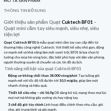
MÔ TẢ SẢN PHẨM
THÔNG TIN BỔ SUNG
Giới thiệu sản phẩm Quạt
Cuktech BF01
–
Quạt mini cầm tay siêu mạnh, siêu nhẹ, siêu
tiện lợi
Quạt Cuktech BF01
là mẫu quạt mini cầm tay cao cấp đến từ
thương hiệu công nghệ Cuktech. Với thiết kế siêu nhỏ gọn, động
cơ mạnh mẽ và khả năng làm mát vượt trội, BF01 là lựa chọn lý
tưởng cho mùa hè nóng bức, đặc biệt phù hợp với dân văn phòng,
người thường xuyên di chuyển và các tín đồ du lịch.
Tính năng nổi bật của quạt Cuktech BF01
Động cơ không chổi than 38.000 vòng/phút
Tạo luồng gió
mạnh mẽ với tốc độ tối đa lên tới
10,5 m/giây
, giúp làm mát
nhanh chóng và hiệu quả.
Thiết kế siêu nhẹ – chỉ 56,9g
Dễ dàng bỏ túi, mang theo mọi lúc
mọi nơi mà không gây vướng víu hay nặng tay.
3 chế độ gió tùy chỉnh
Linh hoạt điều chỉnh theo nhu cầu: gió
nhẹ, gió trung bình và gió mạnh.