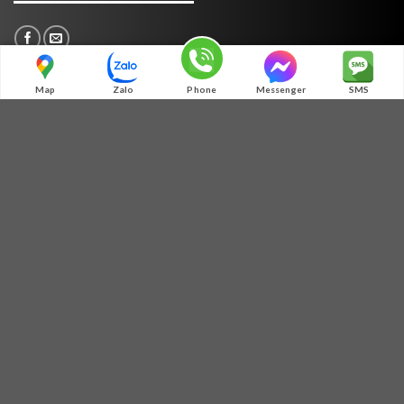
Map
Zalo
Phone
Messenger
SMS
TƯ VẤN
MÃ QR ZALO