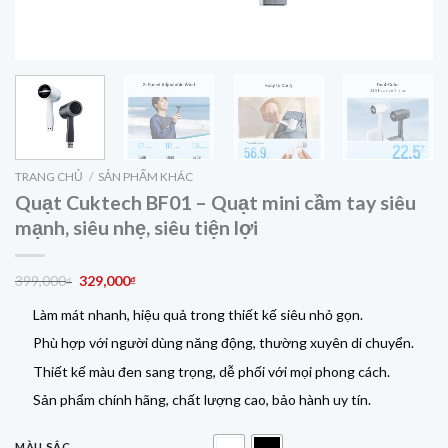
TRANG CHỦ
/
SẢN PHẨM KHÁC
Quạt Cuktech BF01 – Quạt mini cầm tay siêu
mạnh, siêu nhẹ, siêu tiện lợi
Giá
Giá
399,000
329,000
₫
₫
gốc
hiện
Làm mát nhanh, hiệu quả trong thiết kế siêu nhỏ gọn.
là:
tại
399,000₫.
là:
Phù hợp với người dùng năng động, thường xuyên di chuyển.
329,000₫.
Thiết kế màu đen sang trọng, dễ phối với mọi phong cách.
Sản phẩm chính hãng, chất lượng cao, bảo hành uy tín.
MÀU SẮC