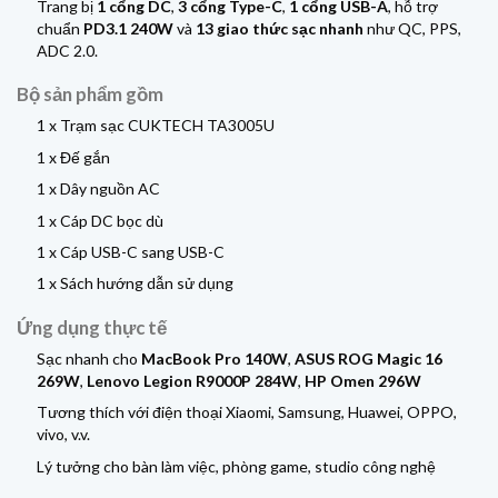
Trang bị
1 cổng DC
,
3 cổng Type-C
,
1 cổng USB-A
, hỗ trợ
chuẩn
PD3.1 240W
và
13 giao thức sạc nhanh
như QC, PPS,
ADC 2.0.
Bộ sản phẩm gồm
1 x Trạm sạc CUKTECH TA3005U
1 x Đế gắn
1 x Dây nguồn AC
1 x Cáp DC bọc dù
1 x Cáp USB-C sang USB-C
1 x Sách hướng dẫn sử dụng
Ứng dụng thực tế
Sạc nhanh cho
MacBook Pro 140W
,
ASUS ROG Magic 16
269W
,
Lenovo Legion R9000P 284W
,
HP Omen 296W
Tương thích với điện thoại Xiaomi, Samsung, Huawei, OPPO,
vivo, v.v.
Lý tưởng cho bàn làm việc, phòng game, studio công nghệ