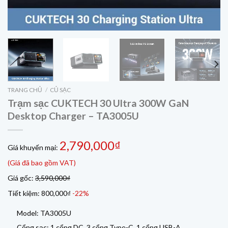
TRANG CHỦ
/
CỦ SẠC
Trạm sạc CUKTECH 30 Ultra 300W GaN
Desktop Charger – TA3005U
2,790,000₫
Giá khuyến mại:
(Giá đã bao gồm VAT)
Giá gốc:
3,590,000₫
Tiết kiệm:
800,000₫
-22%
Model: TA3005U
Cổng sạc: 1 cổng DC, 3 cổng Type-C, 1 cổng USB-A