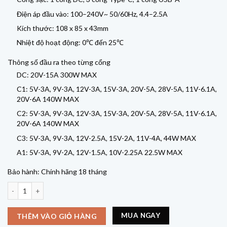
Điện áp đầu vào: 100–240V~ 50/60Hz, 4.4–2.5A
Kích thước: 108 x 85 x 43mm
Nhiệt độ hoạt động: 0℃ đến 25℃
Thông số đầu ra theo từng cổng
DC: 20V-15A 300W MAX
C1: 5V-3A, 9V-3A, 12V-3A, 15V-3A, 20V-5A, 28V-5A, 11V-6.1A,
20V-6A 140W MAX
C2: 5V-3A, 9V-3A, 12V-3A, 15V-3A, 20V-5A, 28V-5A, 11V-6.1A,
20V-6A 140W MAX
C3: 5V-3A, 9V-3A, 12V-2.5A, 15V-2A, 11V-4A, 44W MAX
A1: 5V-3A, 9V-2A, 12V-1.5A, 10V-2.25A 22.5W MAX
Bảo hành: Chính hãng 18 tháng
Trạm sạc CUKTECH 30 Ultra 300W GaN Desktop Charger – TA3005U số l
MUA NGAY
THÊM VÀO GIỎ HÀNG