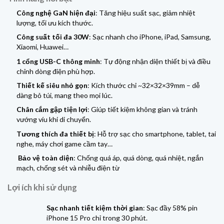
Công nghệ GaN hiện đại
: Tăng hiệu suất sạc, giảm nhiệt
lượng, tối ưu kích thước.
Công suất tối đa 30W
: Sạc nhanh cho iPhone, iPad, Samsung,
Xiaomi, Huawei…
1 cổng USB-C thông minh
: Tự động nhận diện thiết bị và điều
chỉnh dòng điện phù hợp.
Thiết kế siêu nhỏ gọn
: Kích thước chỉ ~32×32×39mm – dễ
dàng bỏ túi, mang theo mọi lúc.
Chân cắm gập tiện lợi
: Giúp tiết kiệm không gian và tránh
vướng víu khi di chuyển.
Tương thích đa thiết bị
: Hỗ trợ sạc cho smartphone, tablet, tai
nghe, máy chơi game cầm tay…
Bảo vệ toàn diện
: Chống quá áp, quá dòng, quá nhiệt, ngắn
mạch, chống sét và nhiễu điện từ
Lợi ích khi sử dụng
Sạc nhanh tiết kiệm thời gian
: Sạc đầy 58% pin
iPhone 15 Pro chỉ trong 30 phút.