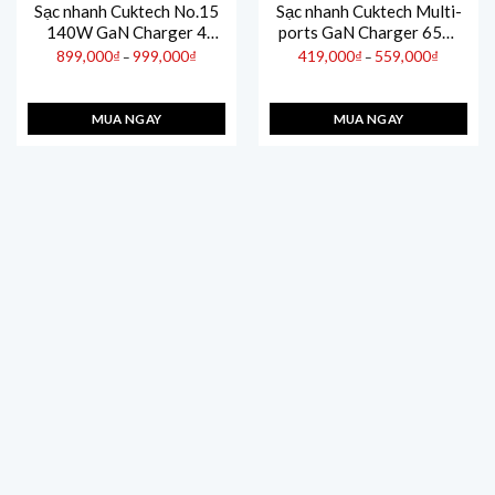
Sạc nhanh Cuktech No.15
Sạc nhanh Cuktech Multi-
140W GaN Charger 4
ports GaN Charger 65W
Ports
(2C1A) PD/PPS/QC3+ –
Khoảng
Khoảng
899,000
₫
999,000
₫
419,000
₫
559,000
₫
–
–
giá:
giá:
PD3.1/PPS2.0/QC/Mi
AD653C
từ
từ
899,000₫
419,000₫
Turbo 120W – AD1404U
đến
đến
999,000₫
559,000₫
MUA NGAY
MUA NGAY