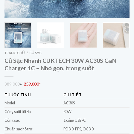
TRANG CHỦ
/
CỦ SẠC
Củ Sạc Nhanh CUKTECH 30W AC30S GaN
Charger 1C – Nhỏ gọn, trong suốt
Giá
Giá
389,000
259,000
₫
₫
gốc
hiện
THUỘC TÍNH
CHI TIẾT
là:
tại
389,000₫.
là:
Model
AC30S
259,000₫.
Công suất tối đa
30W
Cổng sạc
1 cổng USB-C
Chuẩn sạc hỗ trợ
PD3.0, PPS, QC3.0