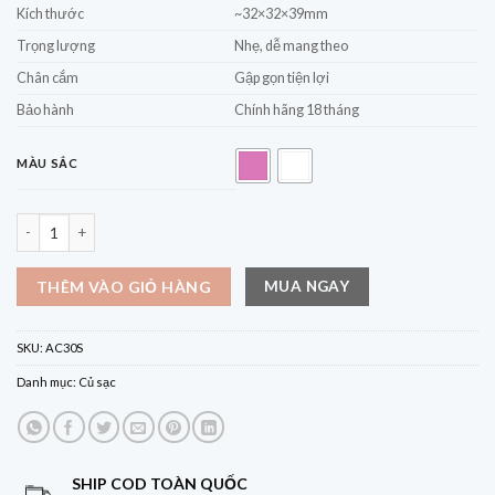
Kích thước
~32×32×39mm
Trọng lượng
Nhẹ, dễ mang theo
Chân cắm
Gập gọn tiện lợi
Bảo hành
Chính hãng 18 tháng
MÀU SẮC
Củ Sạc Nhanh CUKTECH 30W AC30S GaN Charger 1C – Nhỏ gọn, trong suốt
MUA NGAY
THÊM VÀO GIỎ HÀNG
SKU:
AC30S
Danh mục:
Củ sạc
SHIP COD TOÀN QUỐC