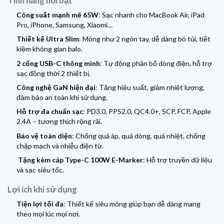
Tính năng nổi bật
Công suất mạnh mẽ 65W
: Sạc nhanh cho MacBook Air, iPad
Pro, iPhone, Samsung, Xiaomi…
Thiết kế Ultra Slim
: Mỏng như 2 ngón tay, dễ dàng bỏ túi, tiết
kiệm không gian balo.
2 cổng USB-C thông minh
: Tự động phân bổ dòng điện, hỗ trợ
sạc đồng thời 2 thiết bị.
Công nghệ GaN hiện đại
: Tăng hiệu suất, giảm nhiệt lượng,
đảm bảo an toàn khi sử dụng.
Hỗ trợ đa chuẩn sạc
: PD3.0, PPS2.0, QC4.0+, SCP, FCP, Apple
2.4A – tương thích rộng rãi.
Bảo vệ toàn diện
: Chống quá áp, quá dòng, quá nhiệt, chống
chập mạch và nhiễu điện từ.
Tặng kèm cáp Type-C 100W E-Marker
: Hỗ trợ truyền dữ liệu
và sạc siêu tốc.
Lợi ích khi sử dụng
Tiện lợi tối đa
: Thiết kế siêu mỏng giúp bạn dễ dàng mang
theo mọi lúc mọi nơi.