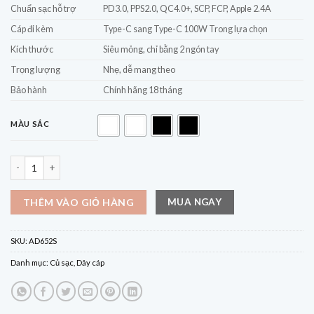
Chuẩn sạc hỗ trợ
PD3.0, PPS2.0, QC4.0+, SCP, FCP, Apple 2.4A
Cáp đi kèm
Type-C sang Type-C 100W Trong lựa chọn
Kích thước
Siêu mỏng, chỉ bằng 2 ngón tay
Trọng lượng
Nhẹ, dễ mang theo
Bảo hành
Chính hãng 18 tháng
MÀU SẮC
Củ Sạc 2 cổng C Cuktech Ultra Slim 65W AD652S số lượng
MUA NGAY
THÊM VÀO GIỎ HÀNG
SKU:
AD652S
Danh mục:
Củ sạc
,
Dây cáp