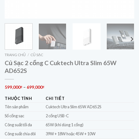
TRANG CHỦ
/
CỦ SẠC
Củ Sạc 2 cổng C Cuktech Ultra Slim 65W
AD652S
Khoảng
599,000
–
699,000
₫
₫
giá:
THUỘC TÍNH
CHI TIẾT
từ
599,000₫
Tên sản phẩm
Cuktech Ultra Slim 65W AD652S
đến
Số cổng sạc
2 cổng USB-C
699,000₫
Công suất tối đa
65W (khi dùng 1 cổng)
Công suất chia đôi
39W + 18W hoặc 45W + 10W