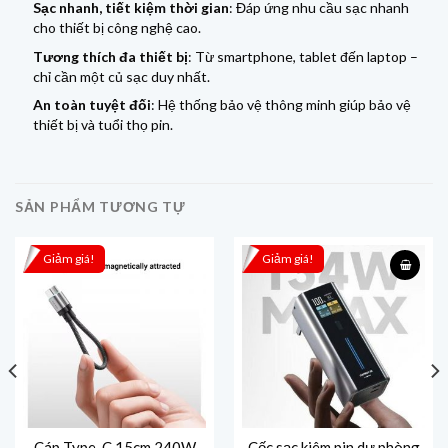
Sạc nhanh, tiết kiệm thời gian
: Đáp ứng nhu cầu sạc nhanh
cho thiết bị công nghệ cao.
Tương thích đa thiết bị
: Từ smartphone, tablet đến laptop –
chỉ cần một củ sạc duy nhất.
An toàn tuyệt đối
: Hệ thống bảo vệ thông minh giúp bảo vệ
thiết bị và tuổi thọ pin.
SẢN PHẨM TƯƠNG TỰ
Giảm giá!
Giảm giá!
Cáp Type-C 15cm 240W
Cốc sạc kiêm pin dự phòng