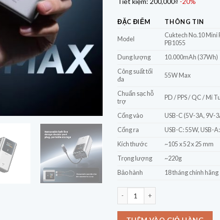
Tiết kiệm:
200,000₫
-20%
ĐẶC ĐIỂM
THÔNG TIN
Cuktech No.10 Mini
Model
PB1055
Dung lượng
10.000mAh (37Wh)
Công suất tối
55W Max
đa
Chuẩn sạc hỗ
PD / PPS / QC / Mi T
trợ
Cổng vào
USB-C (5V-3A, 9V-3
Cổng ra
USB-C: 55W, USB-A
Kích thước
~105 x 52 x 25 mm
Trọng lượng
~220g
Bảo hành
18 tháng chính hãng
Pin dự phòng Cuktech PB1055 No.10
THÊM VÀO GIỎ HÀNG