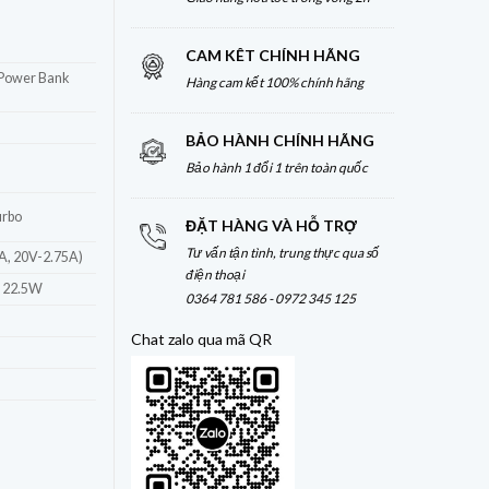
CAM KÊT CHÍNH HÃNG
 Power Bank
Hàng cam kết 100% chính hãng
BẢO HÀNH CHÍNH HÃNG
Bảo hành 1 đổi 1 trên toàn quốc
urbo
ĐẶT HÀNG VÀ HỖ TRỢ
Tư vấn tận tình, trung thực qua số
A, 20V-2.75A)
điện thoại
: 22.5W
0364 781 586 - 0972 345 125
Chat zalo qua mã QR
 Mini Power Bank 10.000mAh 55W – Nhỏ gọn, sạc nhanh đa chuẩn số lượng