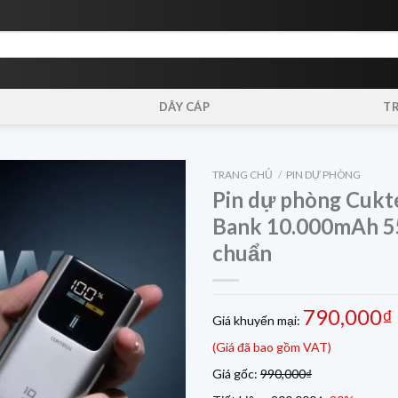
DÂY CÁP
T
TRANG CHỦ
/
PIN DỰ PHÒNG
Pin dự phòng Cukt
Bank 10.000mAh 55
chuẩn
790,000₫
Giá khuyến mại:
(Giá đã bao gồm VAT)
Giá gốc:
990,000₫