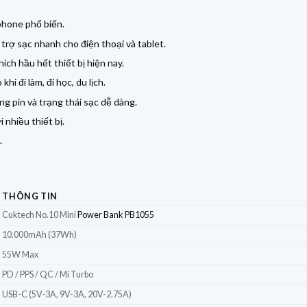
phone phổ biến.
 trợ sạc nhanh cho điện thoại và tablet.
ch hầu hết thiết bị hiện nay.
hi đi làm, đi học, du lịch.
ng pin và trạng thái sạc dễ dàng.
 nhiều thiết bị.
.
THÔNG TIN
Cuktech No.10 Mini
Power Bank PB1055
10.000mAh (37Wh)
55W Max
PD / PPS / QC / Mi Turbo
USB-C (5V-3A, 9V-3A, 20V-2.75A)