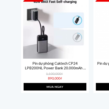
0 Plus
Pin dự phòng Cuktech CP24
Pin dự
150W
LPB200NL Power Bank 20.000mAh –
 120W –
Kèm cáp Type-C & Lightning
PD3.1/
1,100,000
₫
Giá
890,000
₫
gốc
Giá
là:
hiện
1,100,000₫.
MUA NGAY
tại
là:
890,000₫.