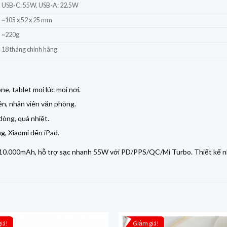
USB-C: 55W, USB-A: 22.5W
~105 x 52 x 25 mm
~220g
18 tháng chính hãng
e, tablet mọi lúc mọi nơi.
iên, nhân viên văn phòng.
dòng, quá nhiệt.
g, Xiaomi đến iPad.
0.000mAh, hỗ trợ sạc nhanh 55W với PD/PPS/QC/Mi Turbo. Thiết kế nhỏ 
iá!
Giảm giá!