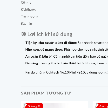
Cổng ra
Kích thước
Trọng lượng
Bảo hành
🎯 Lợi ích khi sử dụng
Tiện lợi cho người dùng di động
: Sạc nhanh smartphon
Nhỏ gọn, dễ mang theo
: Phù hợp cho học sinh, sinh v
An toàn & bền bỉ
: Công nghệ pin tiên tiến, bảo vệ quá 
Đa năng
: Tương thích nhiều thiết bị từ iPhone, Samsun
Pin dự phòng Cuktech No.10 Mini PB1055 dung lượng 1
SẢN PHẨM TƯƠNG TỰ
Giảm giá!
Giảm g