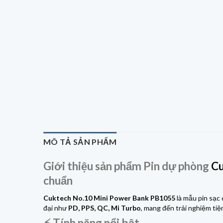
MÔ TẢ SẢN PHẨM
Giới thiệu sản phẩm Pin dự phòng
C
chuẩn
Cuktech No.10 Mini Power Bank PB1055
là mẫu pin sạc
đại như
PD, PPS, QC, Mi Turbo
, mang đến trải nghiệm ti
⚡ Tính năng nổi bật