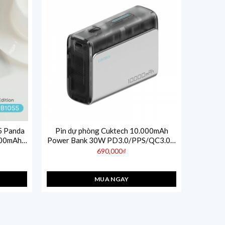
5 Panda
Pin dự phòng Cuktech 10.000mAh
000mAh
Power Bank 30W PD3.0/PPS/QC3.0 –
 chuẩn
PB100S
690,000
₫
MUA NGAY