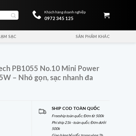
Khách hàng doanh nghiệp
0972 345 125
RẠM SẠC
SẢN PHẨM KHÁC
ech PB1055 No.10 Mini Power
W – Nhỏ gọn, sạc nhanh đa
SHIP COD TOÀN QUỐC
Freeship toàn quốc: Đơn từ 500k
Phí ship 21k - toàn quốc: Đơn dưới
500k
Giao hàng hỏa tốc trong vòng 2h