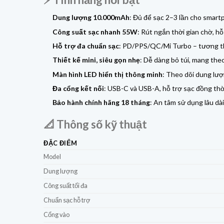
Dung lượng 10.000mAh
: Đủ để sạc 2–3 lần cho smart
Công suất sạc nhanh 55W
: Rút ngắn thời gian chờ, hỗ
Hỗ trợ đa chuẩn sạc
: PD/PPS/QC/Mi Turbo – tương thí
Thiết kế mini, siêu gọn nhẹ
: Dễ dàng bỏ túi, mang theo k
Màn hình LED hiển thị thông minh
: Theo dõi dung lượ
Đa cổng kết nối
: USB-C và USB-A, hỗ trợ sạc đồng thời
Bảo hành chính hãng 18 tháng
: An tâm sử dụng lâu dài
📐 Thông số kỹ thuật
ĐẶC ĐIỂM
Model
Dung lượng
Công suất tối đa
Chuẩn sạc hỗ trợ
Cổng vào