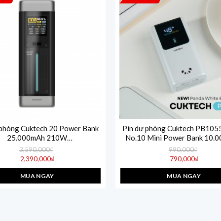
 phòng Cuktech 20 Power Bank
Pin dự phòng Cuktech PB105
25.000mAh 210W
No.10 Mini Power Bank 10.
PPS5A/QC/Mi Turbro 120W –
55W – Nhỏ gọn, sạc nhanh đa
3,590,000
₫
990,000
₫
P23
Giá
Giá
2,390,000
₫
790,000
₫
gốc
gốc
Giá
Giá
là:
là:
hiện
hiện
3,590,000₫.
990,000₫.
MUA NGAY
MUA NGAY
tại
tại
là:
là:
2,390,000₫.
790,000₫.