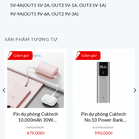
5V-4A(OUT1 5V-2A, OUT2 5V-1A, OUT3 5V-1A)
9V-9A(OUT1 9V-6A, OUT2 9V-3A)
SẢN PHẨM TƯƠNG TỰ
Giảm giá!
Giảm giá!
Pin dự phòng Cuktech
Pin dự phòng Cuktech
10.000mAh 30W
No.10 Power Bank
PD3.0/PPS/QC3.0/QC –
10.000mAh 150W
590,000
₫
1,190,000
₫
PB100
PD3.0/PPS5A/QC/Mi
Giá
Giá
479,000
₫
990,000
₫
gốc
gốc
Turbro 120W – PB100P
Giá
Giá
là:
là: