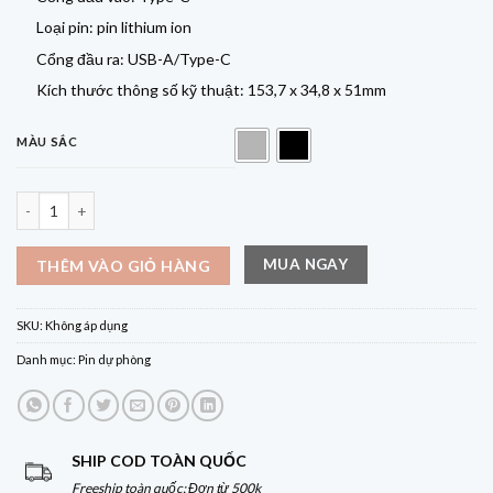
Loại pin: pin lithium ion
Cổng đầu ra: USB-A/Type-C
Kích thước thông số kỹ thuật: 153,7 x 34,8 x 51mm
MÀU SẮC
Pin dự phòng Cuktech No.10 Plus Power Bank 15.000mAh 150W PD3.0/PP
MUA NGAY
THÊM VÀO GIỎ HÀNG
SKU:
Không áp dụng
Danh mục:
Pin dự phòng
SHIP COD TOÀN QUỐC
Freeship toàn quốc: Đơn từ 500k