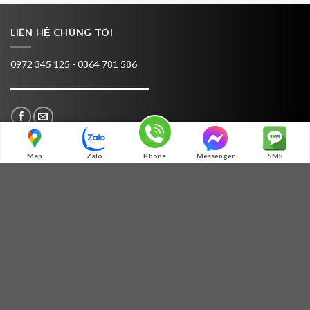
LIÊN HỆ CHÚNG TÔI
0972 345 125 - 0364 781 586
Map
Zalo
Phone
Messenger
SMS
TƯ VẤN
MÃ QR ZALO