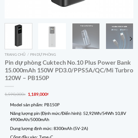
TRANG CHỦ
/
PIN DỰ PHÒNG
Pin dự phòng Cuktech No.10 Plus Power Bank
15.000mAh 150W PD3.0/PPS5A/QC/Mi Turbro
120W – PB150P
Giá
Giá
1,590,000
1,189,000
₫
₫
gốc
hiện
Model sản phẩm: PB150P
là:
tại
1,590,000₫.
là:
Năng lượng pin (Định mức/Điển hình): 52,92Wh/54Wh 10,8V
1,189,000₫.
4900mAh/5000mAh
Dung lượng định mức: 8300mAh (5V-2A)
Cổng đầu vào: Type-C